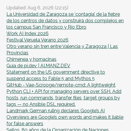
Updated: Aug 6, 2026 (22:15)
La Universidad de Zaragoza se ‘contagia’ de la fiebre
de los centros de datos y construirá dos complejos en
los campus San Francisco y Río Ebro
Work AI Index 2026
Festival Veruela Verano 2026
Otro verano sin tren entre Valencia y Zaragoza | Las
Provincias
Chimenea y hornacinas
Guía de pi.dev | AI.MANZ.DEV
Statement on the US government directive to
suspend access to Fable 5 and Mythos 5
GitHub - Vae-Scrooge/remote-cmd: A lightweight
Python CLI + API for managing servers over SSH. Add
hosts, run commands, transfer files, target groups by
tags — no Ansible DSL required.
Landmark German ruling declares Google’s AI
Overviews are Google’s own words and makes it liable
for false answers
Sellos. 80 años de la Organización de Naciones